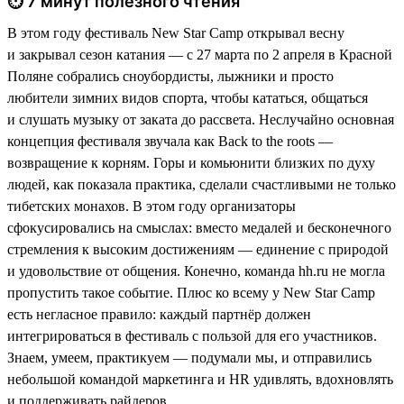
⏱ 7 минут полезного чтения
В этом году фестиваль New Star Camp открывал весну
и закрывал сезон катания — с 27 марта по 2 апреля в Красной
Поляне собрались сноубордисты, лыжники и просто
любители зимних видов спорта, чтобы кататься, общаться
и слушать музыку от заката до рассвета. Неслучайно основная
концепция фестиваля звучала как Back to the roots —
возвращение к корням. Горы и комьюнити близких по духу
людей, как показала практика, сделали счастливыми не только
тибетских монахов. В этом году организаторы
сфокусировались на смыслах: вместо медалей и бесконечного
стремления к высоким достижениям — единение с природой
и удовольствие от общения. Конечно, команда hh.ru не могла
пропустить такое событие. Плюс ко всему у New Star Camp
есть негласное правило: каждый партнёр должен
интегрироваться в фестиваль с пользой для его участников.
Знаем, умеем, практикуем — подумали мы, и отправились
небольшой командой маркетинга и HR удивлять, вдохновлять
и поддерживать райдеров.