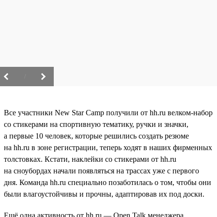
/
Все участники New Star Camp получили от hh.ru велком-набор
со стикерами на спортивную тематику, ручки и значки,
а первые 10 человек, которые решились создать резюме
на hh.ru в зоне регистрации, теперь ходят в наших фирменных
толстовках. Кстати, наклейки со стикерами от hh.ru
на сноубордах начали появляться на трассах уже с первого
дня. Команда hh.ru специально позаботилась о том, чтобы они
были влагоустойчивы и прочны, адаптировав их под доски.
Ещё одна активность от hh.ru — Open Talk менеджера