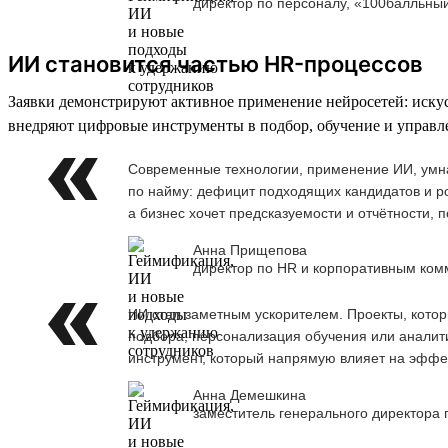
директор по персоналу, «100балльны
ИИ становится частью HR-процессов
Заявки демонстрируют активное применение нейросетей: иску
внедряют цифровые инструменты в подбор, обучение и управл
Современные технологии, применение ИИ, умна
по найму: дефицит подходящих кандидатов и ро
а бизнес хочет предсказуемости и отчётности,
Анна Прищепова
директор по HR и корпоративным ком
ИИ стал заметным ускорителем. Проекты, кото
подбора, персонализация обучения или аналити
инструмент, который напрямую влияет на эффе
Анна Демешкина
заместитель генерального директора