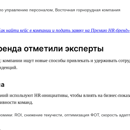
 по управлению персоналом, Восточная горнорудная компания
ак найти кейс в компании и подать заявку на Премию HR-бренд»
ренда отметили эксперты
д: компании ищут новые способы привлекать и удерживать сотр
нденций.
са
ний используют HR-инициативы, чтобы влиять на бизнес-показа
тивности команд.
номики: ROI, снижение текучести, оптимизация ФОТ, скорость ада