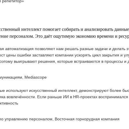
й репетитор»
сственный интеллект помогает собирать и анализировать данны
ение персоналом. Это даёт ощутимую экономию времени и ресур
я автоматизация позволяют нам решать разные задачи и делать эт
ст цены ошибки заставляют компании ускорять цикл закрытия и ул
 поэтому выигрывают решения, которые встраиваются в процессы и
муникациям, Mediascope
рые используют искусственный интеллект, демонстрируют более бы
ка вовлечённости. Если раньше ИИ в HR-проектах воспринимался ка
ктивность
 по управлению персоналом, Восточная горнорудная компания