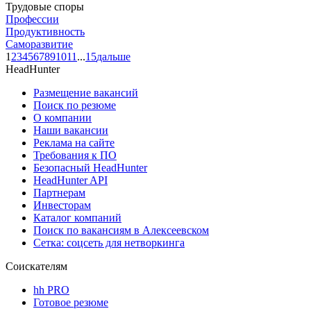
Трудовые споры
Профессии
Продуктивность
Саморазвитие
1
2
3
4
5
6
7
8
9
10
11
...
15
дальше
HeadHunter
Размещение вакансий
Поиск по резюме
О компании
Наши вакансии
Реклама на сайте
Требования к ПО
Безопасный HeadHunter
HeadHunter API
Партнерам
Инвесторам
Каталог компаний
Поиск по вакансиям в Алексеевском
Сетка: соцсеть для нетворкинга
Соискателям
hh PRO
Готовое резюме