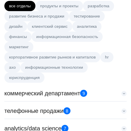
все отделы
продукты и проекты
разработка
развитие бизнеса и продажи
тестирование
дизайн
клиентский сервис
аналитика
финансы
информационная безопасность
маркетинг
корпоративное развитие рынков и капиталов
hr
axo
информационные технологии
юриспруденция
коммерческий департамент
9
Key Account Manager (EdTech)
телефонные продажи
8
HeadHunter::Коммерческий департамент
7 авг. 2026
Менеджер по продажам в сегменте среднего и крупного
analytics/data science
150000 ₽
7