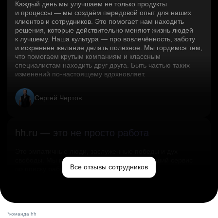
Каждый день мы улучшаем не только продукты
и процессы — мы создаём передовой опыт для наших
клиентов и сотрудников. Это помогает нам находить
решения, которые действительно меняют жизнь людей
к лучшему. Наша культура — про вовлечённость, заботу
и искреннее желание делать полезное. Мы гордимся тем,
что помогаем крутым компаниям и классным
специалистам находить друг друга. Быть частью таких
изменений по‑настоящему вдохновляет.
Сергей Чертов
hh.ru — это не просто работа
Это эмпатичные люди, заслуженные победы и дух
свободы. Мы помогаем миру и создаём лучший сервис
Все отзывы сотрудников
по поиску работы в стране.
Ольга Емельянова
*команда hh