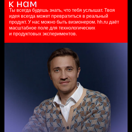
Аналитик данных (направление Enterprise продаж)
8 авг. 2026
HeadHunter::Analytics/Data Science
Ярославль
HeadHunter::Коммерческий департамент
100000 - 137000 ₽
4 авг. 2026
Ты всегда будешь знать, что тебя услышат.
Твоя
7 авг. 2026
Ярославль
з/п не указана
идея всегда может превратиться в реальный
з/п не указана
Москва
продукт.
У нас можно быть визионером. hh.ru даёт
Москва
масштабное поле для технологических
Специалист телемаркетинга
и продуктовых экспериментов.
HeadHunter::Телефонные продажи
Тренер по развитию компетенций продаж
13 июл. 2026
HeadHunter::Коммерческий департамент
10000000 so'm
21 июл. 2026
Ташкент
з/п не указана
Санкт-Петербург