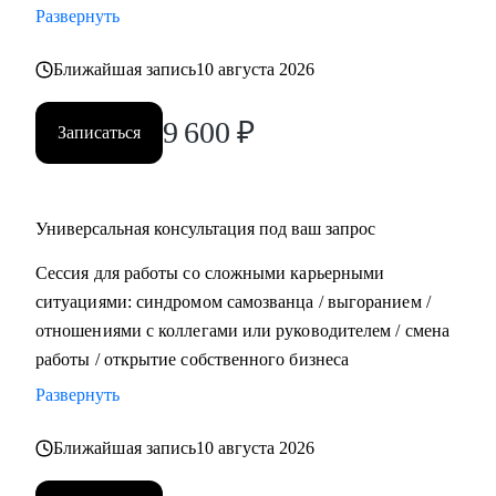
Развернуть
• Составить план роста до позиции руководителя
Ближайшая запись
10 августа 2026
Кому могу помочь:
• Всем, кто хочет строить карьеру за рубежом
9 600
₽
Записаться
• Руководителям и тем, кто хочет дорасти до
управленческих позиций
• Специалистам в маркетинге и продукте различного
уровня
Универсальная консультация под ваш запрос
Сессия для работы со сложными карьерными
ситуациями: синдромом самозванца / выгоранием /
отношениями с коллегами или руководителем / смена
работы / открытие собственного бизнеса
Развернуть
Ближайшая запись
10 августа 2026