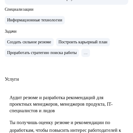
продуктами.
• Запускал b2b продукт от идеи до масштабирования.
Специализации
• Развивал метрики в b2c продуктах: DAU (до 2.5млн), CSI,
Информационные технологии
NPS, Revenue.
• Занимаюсь наймом людей в команды: провел более 600
Задачи
собеседований, изучил большое количество резюме.
Создать сильное резюме
Построить карьерный план
• Разработал и записал курсы «Цифровая трансформация
Проработать стратегию поиска работы
...
предприятия» и «Проектное управление» для МИТУ
С чем помогу:
• Составить эффективное резюме
Услуги
• Подготовиться к собеседованию в компанию
• Сформировать карьерную цель и определить стратегию
Аудит резюме и разработка рекомендаций для
её достижения
проектных менеджеров, менеджеров продукта, IT-
• Разобрать любой продуктовый, управленческий или
специалистов и лидов
бизнес кейс
Ты получишь оценку резюме и рекомендации по
• Дам рекомендации по управлению командой и её
доработкам, чтобы повысить интерес работодателей к
развитию