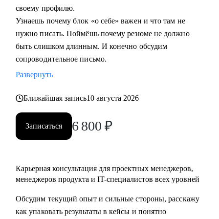
своему профилю.
Узнаешь почему блок «о себе» важен и что там не
Кому могу помочь:
нужно писать. Поймёшь почему резюме не должно
• Начинающим и опытным управленцам
быть слишком длинным. И конечно обсудим
• Тем, кто хочет начать карьеру в IT в любом направлении
сопроводительное письмо.
• Менеджерам продуктов, разработчикам, тестировщикам,
проектным менеджерам
Развернуть
• Тем, кто хочет сменить направление развития своей
Ближайшая запись
10 августа 2026
карьеры
6 800
₽
Записаться
Карьерная консультация для проектных менеджеров,
менеджеров продукта и IT-специалистов всех уровней
Обсудим текущий опыт и сильные стороны, расскажу
как упаковать результаты в кейсы и понятно