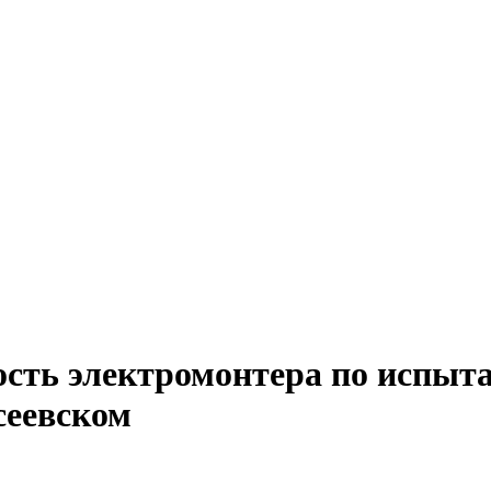
ость электромонтера по испыт
сеевском