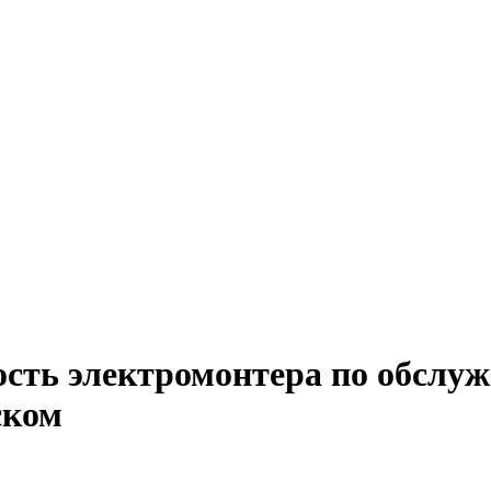
ость электромонтера по обслу
ском