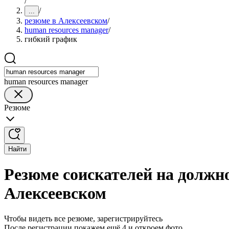
/
/
...
резюме в Алексеевском
/
human resources manager
/
гибкий график
human resources manager
Резюме
Найти
Резюме соискателей на должно
Алексеевском
Чтобы видеть все резюме, зарегистрируйтесь
После регистрации покажем ещё 4 и откроем фото