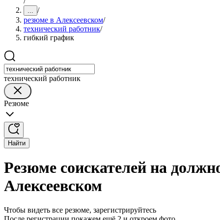
/
/
...
резюме в Алексеевском
/
технический работник
/
гибкий график
технический работник
Резюме
Найти
Резюме соискателей на должн
Алексеевском
Чтобы видеть все резюме, зарегистрируйтесь
После регистрации покажем ещё 2 и откроем фото