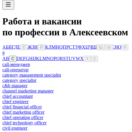
Работа и вакансии
по профессии в Алексеевском
А
Б
В
Г
Д
Е
Ж
З
И
К
Л
М
Н
О
П
Р
С
Т
У
Ф
Х
Ц
Ч
Ш
Э
Ю
Ё
Й
Щ
Ы
Я
#
A
B
D
E
F
G
H
I
J
K
L
M
N
O
P
Q
R
S
T
U
V
W
X
C
Y
Z
call-менеджер
call-оператор
category management specialist
category specialist
c&b manager
channel marketing manager
chief accountant
chief engineer
chief financial officer
chief marketing officer
chief operating officer
chief technology officer
civil engineer