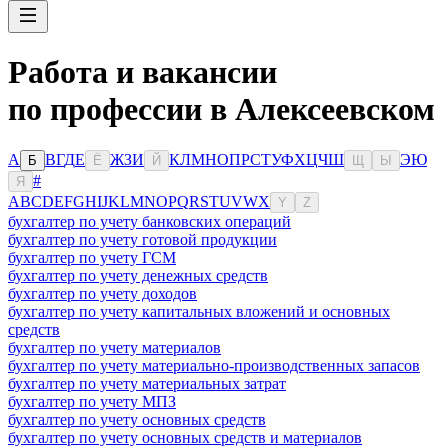
Работа и вакансии
по профессии в Алексеевском
А
В
Г
Д
Е
Ж
З
И
К
Л
М
Н
О
П
Р
С
Т
У
Ф
Х
Ц
Ч
Ш
Э
Ю
Б
Ё
Й
Щ
Ы
#
Я
A
B
C
D
E
F
G
H
I
J
K
L
M
N
O
P
Q
R
S
T
U
V
W
X
Y
Z
бухгалтер по учету банковских операций
бухгалтер по учету готовой продукции
бухгалтер по учету ГСМ
бухгалтер по учету денежных средств
бухгалтер по учету доходов
бухгалтер по учету капитальных вложений и основных
средств
бухгалтер по учету материалов
бухгалтер по учету материально-производственных запасов
бухгалтер по учету материальных затрат
бухгалтер по учету МПЗ
бухгалтер по учету основных средств
бухгалтер по учету основных средств и материалов