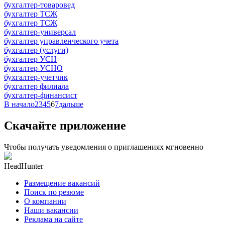
бухгалтер-товаровед
бухгалтер ТСЖ
бухгалтер ТСЖ
бухгалтер-универсал
бухгалтер управленческого учета
бухгалтер (услуги)
бухгалтер УСН
бухгалтер УСНО
бухгалтер-учетчик
бухгалтер филиала
бухгалтер-финансист
В начало
2
3
4
5
6
7
дальше
Скачайте приложение
Чтобы получать уведомления о приглашениях мгновенно
HeadHunter
Размещение вакансий
Поиск по резюме
О компании
Наши вакансии
Реклама на сайте