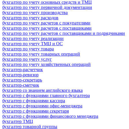
бухгалтер по учету основных средств и ТМЦ
бухгалтер по учету первичной документации
бухгалтер по учету производства
бухгалтер по учету расходов
бухгалтер по учету расчетов с покупателями
бухгалтер по учету расчетов с поставщиками
бухгалтер по учету расчетов с поставщиками и подрядчиками
бухгалтер по учету реализации
бухгалтер по учету ТМЦ и ОС
бухгалтер по учету товара
бухгалтер по учету товарных операций
бухгалтер по учету услуг
бухгалтер по учету хозяйственных операций
бухгалтер-расчетчик
бухгалтер-ревизор
бухгалтер-секретарь
бухгалтер-сметчик
бухгалтер со знанием английского языка
бухгалтер с функциями главного бухгалтера
бухгалтер с функциями кассира
бухгалтер с функциями офис-менеджера
бухгалтер с функциями секретаря
бухгалтер с функциями финансового менеджера
бухгалтер ТМЦ
бухгалтер товарной группы