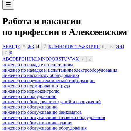
Работа и вакансии
по профессии в Алексеевском
А
Б
В
Г
Д
Е
Ж
З
К
Л
М
Н
О
П
Р
С
Т
У
Ф
Х
Ц
Ч
Ш
Э
Ю
Ё
И
Й
Щ
Ы
#
Я
A
B
C
D
E
F
G
H
I
J
K
L
M
N
O
P
Q
R
S
T
U
V
W
X
Y
Z
инженер по наладке и испытаниям
инженер по наладке и испытаниям электрооборудования
инженер по насосному оборудованию
инженер по научно-технической информации
инженер по нормированию труда
инженер по нормоконтролю
инженер по оборудованию
инженер по обследованию зданий и сооружений
инженер по обслуживанию
инженер по обслуживанию банкоматов
инженер по обслуживанию газового оборудования
инженер по обслуживанию здания
инженер по обслуживанию оборудования