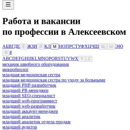
Работа и вакансии
по профессии в Алексеевском
А
Б
В
Г
Д
Е
Ж
З
И
К
Л
Н
О
П
Р
С
Т
У
Ф
Х
Ц
Ч
Ш
Э
Ю
Ё
Й
М
Щ
Ы
#
Я
A
B
C
D
E
F
G
H
I
J
K
L
M
N
O
P
Q
R
S
T
U
V
W
X
Y
Z
механик швейного оборудования
микробиолог
младшая медицинская сестра
младшая медицинская сестра по уходу за больными
младший PHP-разработчик
младший PR-менеджер
младший SEO-специалист
младший web-программист
младший web-разработчик
младший аккаунт-менеджер
младший аналитик
младший аналитик отдела продаж
младший аудитор