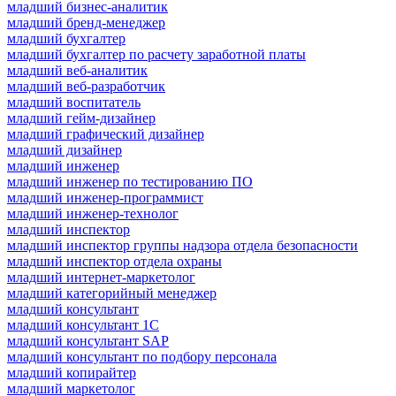
младший бизнес-аналитик
младший бренд-менеджер
младший бухгалтер
младший бухгалтер по расчету заработной платы
младший веб-аналитик
младший веб-разработчик
младший воспитатель
младший гейм-дизайнер
младший графический дизайнер
младший дизайнер
младший инженер
младший инженер по тестированию ПО
младший инженер-программист
младший инженер-технолог
младший инспектор
младший инспектор группы надзора отдела безопасности
младший инспектор отдела охраны
младший интернет-маркетолог
младший категорийный менеджер
младший консультант
младший консультант 1С
младший консультант SAP
младший консультант по подбору персонала
младший копирайтер
младший маркетолог