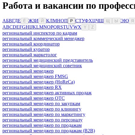
Работа и вакансии по професс
А
Б
В
Г
Д
Е
Ж
З
И
К
Л
М
Н
О
П
С
Т
У
Ф
Х
Ц
Ч
Ш
Э
Ю
Ё
Й
Р
Щ
Ы
Я
A
B
C
D
E
F
G
H
I
J
K
L
M
N
O
P
Q
R
S
T
U
V
W
X
Y
Z
региональный инспектор по кадрам
региональный коммерческий менеджер
региональный координатор
региональный куратор
региональный маркетолог
региональный медицинский представитель
региональный медицинский советник
региональный менеджер
региональный менеджер FMSG
региональный менеджер (HoReCa)
региональный менеджер RX
региональный менеджер активных продаж
региональный менеджер ОТС
региональный менеджер по закупкам
региональный менеджер по клинингу
региональный менеджер по маркетингу
региональный менеджер по персоналу
региональный менеджер по продажам
региональный менеджер по продажам (B2B)