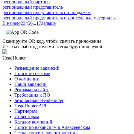
региональный партнер
региональный представитель
региональный представитель по продажам
региональный представитель строительные материалы
В начало
2
3
4
5
6
...
17
дальше
Сканируйте QR-код, чтобы скачать приложение
И чаты с работодателями всегда будут под рукой
HeadHunter
Размещение вакансий
Поиск по резюме
О компании
Наши вакансии
Реклама на сайте
Требования к ПО
Безопасный HeadHunter
HeadHunter API
Партнерам
Инвесторам
Каталог компаний
Поиск по вакансиям в Алексеевском
Сетка: соцсеть для нетворкинга