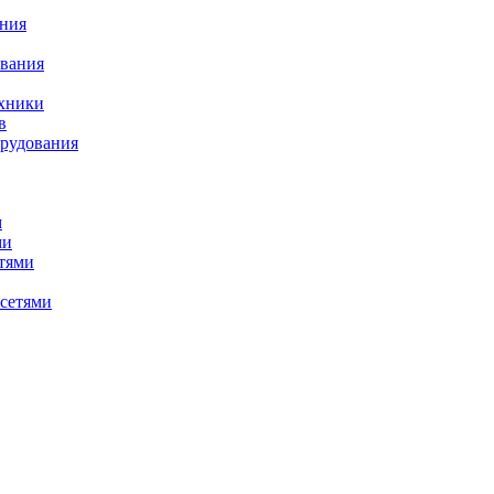
ания
вания
ехники
в
орудования
м
ми
етями
 сетями