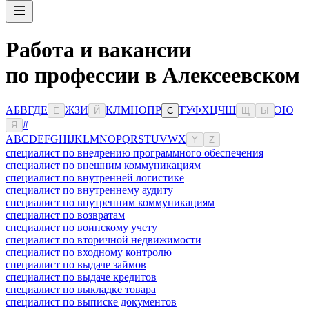
Работа и вакансии
по профессии в Алексеевском
А
Б
В
Г
Д
Е
Ж
З
И
К
Л
М
Н
О
П
Р
Т
У
Ф
Х
Ц
Ч
Ш
Э
Ю
Ё
Й
С
Щ
Ы
#
Я
A
B
C
D
E
F
G
H
I
J
K
L
M
N
O
P
Q
R
S
T
U
V
W
X
Y
Z
специалист по внедрению программного обеспечения
специалист по внешним коммуникациям
специалист по внутренней логистике
специалист по внутреннему аудиту
специалист по внутренним коммуникациям
специалист по возвратам
специалист по воинскому учету
специалист по вторичной недвижимости
специалист по входному контролю
специалист по выдаче займов
специалист по выдаче кредитов
специалист по выкладке товара
специалист по выписке документов