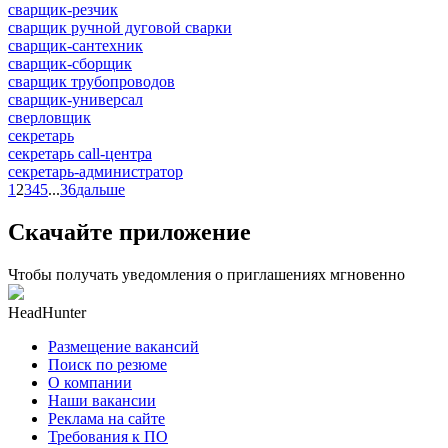
сварщик-резчик
сварщик ручной дуговой сварки
сварщик-сантехник
сварщик-сборщик
сварщик трубопроводов
сварщик-универсал
сверловщик
секретарь
секретарь call-центра
секретарь-администратор
1
2
3
4
5
...
36
дальше
Скачайте приложение
Чтобы получать уведомления о приглашениях мгновенно
HeadHunter
Размещение вакансий
Поиск по резюме
О компании
Наши вакансии
Реклама на сайте
Требования к ПО