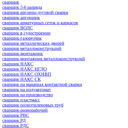
сварщик
сварщик 5-6 разряда
сварщик аргонно-дуговой сварки
сварщик-аргонщик
сварщик арматурных сеток и каркасов
сварщик ВОЛС
сварщик в судостроении
сварщик-газорезчик
сварщик металлических дверей
сварщик металлоконструкций
сварщик-монтажник
сварщик монтажник металлоконструкций
сварщик НАКС
сварщик НАКС НГДО
сварщик НАКС ОХНВП
сварщик НАКС СК
сварщик на машинах контактной сварки
сварщик на полуавтомат
сварщик на производство
сварщик пластмасс
сварщик полиэтиленовых труб
сварщик-разнорабочий
сварщик РВС
сварщик РД
сварщик РДС