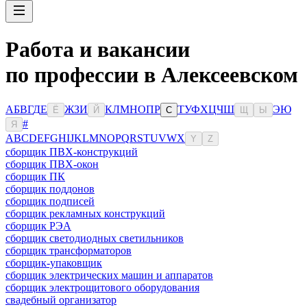
Работа и вакансии
по профессии в Алексеевском
А
Б
В
Г
Д
Е
Ж
З
И
К
Л
М
Н
О
П
Р
Т
У
Ф
Х
Ц
Ч
Ш
Э
Ю
Ё
Й
С
Щ
Ы
#
Я
A
B
C
D
E
F
G
H
I
J
K
L
M
N
O
P
Q
R
S
T
U
V
W
X
Y
Z
сборщик ПВХ-конструкций
сборщик ПВХ-окон
сборщик ПК
сборщик поддонов
сборщик подписей
сборщик рекламных конструкций
сборщик РЭА
сборщик светодиодных светильников
сборщик трансформаторов
сборщик-упаковщик
сборщик электрических машин и аппаратов
сборщик электрощитового оборудования
свадебный организатор