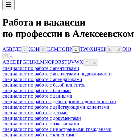
Работа и вакансии
по профессии в Алексеевском
А
Б
В
Г
Д
Е
Ж
З
И
К
Л
М
Н
О
П
Р
Т
У
Ф
Х
Ц
Ч
Ш
Э
Ю
Ё
Й
С
Щ
Ы
#
Я
A
B
C
D
E
F
G
H
I
J
K
L
M
N
O
P
Q
R
S
T
U
V
W
X
Y
Z
специалист по работе с агентствами
специалист по работе с агентствами недвижимости
специалист по работе с арендаторами
специалист по работе с базой клиентов
специалист по работе с банками
специалист по работе с данными
специалист по работе с дебиторской задолженностью
специалист по работе с действующими клиентами
специалист по работе с детьми
специалист по работе с документами
специалист по работе с заказчиками
специалист по работе с иностранными гражданами
специалист по работе с клиентами