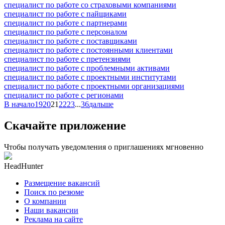
специалист по работе со страховыми компаниями
специалист по работе с пайщиками
специалист по работе с партнерами
специалист по работе с персоналом
специалист по работе с поставщиками
специалист по работе с постоянными клиентами
специалист по работе с претензиями
специалист по работе с проблемными активами
специалист по работе с проектными институтами
специалист по работе с проектными организациями
специалист по работе с регионами
В начало
19
20
21
22
23
...
36
дальше
Скачайте приложение
Чтобы получать уведомления о приглашениях мгновенно
HeadHunter
Размещение вакансий
Поиск по резюме
О компании
Наши вакансии
Реклама на сайте