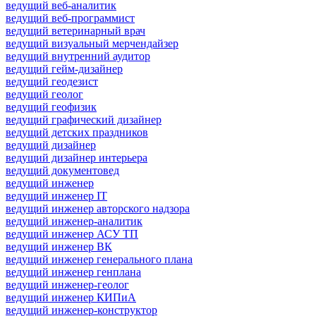
ведущий веб-аналитик
ведущий веб-программист
ведущий ветеринарный врач
ведущий визуальный мерчендайзер
ведущий внутренний аудитор
ведущий гейм-дизайнер
ведущий геодезист
ведущий геолог
ведущий геофизик
ведущий графический дизайнер
ведущий детских праздников
ведущий дизайнер
ведущий дизайнер интерьера
ведущий документовед
ведущий инженер
ведущий инженер IT
ведущий инженер авторского надзора
ведущий инженер-аналитик
ведущий инженер АСУ ТП
ведущий инженер ВК
ведущий инженер генерального плана
ведущий инженер генплана
ведущий инженер-геолог
ведущий инженер КИПиА
ведущий инженер-конструктор