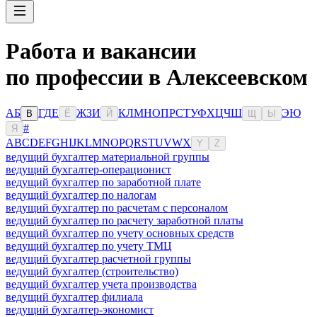
Работа и вакансии
по профессии в Алексеевском
А
Б
Г
Д
Е
Ж
З
И
К
Л
М
Н
О
П
Р
С
Т
У
Ф
Х
Ц
Ч
Ш
Э
Ю
В
Ё
Й
Щ
Ы
#
Я
A
B
C
D
E
F
G
H
I
J
K
L
M
N
O
P
Q
R
S
T
U
V
W
X
Y
Z
ведущий бухгалтер материальной группы
ведущий бухгалтер-операционист
ведущий бухгалтер по заработной плате
ведущий бухгалтер по налогам
ведущий бухгалтер по расчетам с персоналом
ведущий бухгалтер по расчету заработной платы
ведущий бухгалтер по учету основных средств
ведущий бухгалтер по учету ТМЦ
ведущий бухгалтер расчетной группы
ведущий бухгалтер (строительство)
ведущий бухгалтер учета производства
ведущий бухгалтер филиала
ведущий бухгалтер-экономист