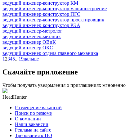
ведущий инженер-конструктор КМ
ведущий инженер-конструктор машиностроение
ведущий инженер-конструктор ПГС
ведущий инженер-конструктор проектировщик
ведущий инженер-конструктор РЭА
ведущий инженер-метролог
ведущий инженер-механик
ведущий инженер ОВиК
ведущий инженер ОКС
ведущий инженер отдела главного механика
1
2
3
4
5
...
19
дальше
Скачайте приложение
Чтобы получать уведомления о приглашениях мгновенно
HeadHunter
Размещение вакансий
Поиск по резюме
О компании
Наши вакансии
Реклама на сайте
Требования к ПО